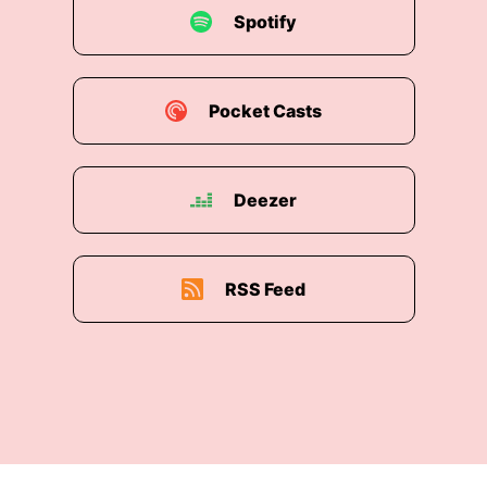
Spotify
nur ganz selten überschneiden sich die Dinge.
Und auch nicht unbedingt, weil ich das will,
sondern weil einfach die Termine das dann halt
so so ergeben.
Pocket Casts
00:02:59: Susanne Krauss: Genau. Also wenn ich
Geburten habe, dann kann ich nebenbei gut
Deezer
zeichnen, weil man ja in der Geburtsbereitschaft
ist. Man weiß ja nie, wann das Baby kommt.
Dann kann man parallel zum Beispiel illustrieren
oder auch noch ein paar Familien-Shootings
RSS Feed
machen. Aber ich würde niemals in dieser Zeit
ein Porträt-Shooting planen, wo ja dann
vielleicht auch noch Visagist*innen und die
Person selber natürlich auf den Termin getaktet
sind.
00:03:20: Susanne Krauss: Und genau so: Eine
Buch-Abgabe würde ich jetzt auch nicht mit