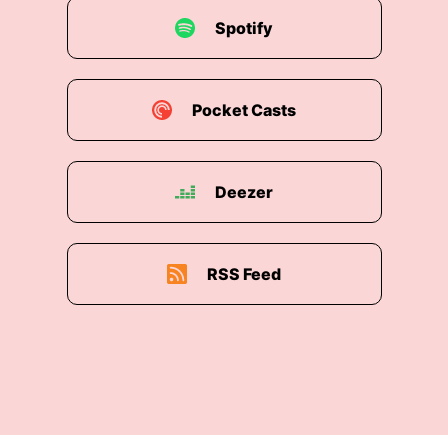
her work.
Spotify
Franziska [00:
03:55:11] Marloes has been
writing a very successful newsletter since 2012,
which is why newsletter marketing is the
Pocket Casts
starting point for our conversation. But we've
also talked about why creatives are brave
people, maybe even the bravest of them all.
Deezer
And we've also talked about the difficulties you
might also face when you measure your
marketing with the typical success indicators of
traditional marketing.
RSS Feed
Franziska [00:
04:26:09] So it's a conversation
filled with knowledge and experience and I'm
super excited for you to hear it. Here's a quick
side note. My native language is German, and
this is actually for me, the first time to interview
a person in English. So I was super nervous and